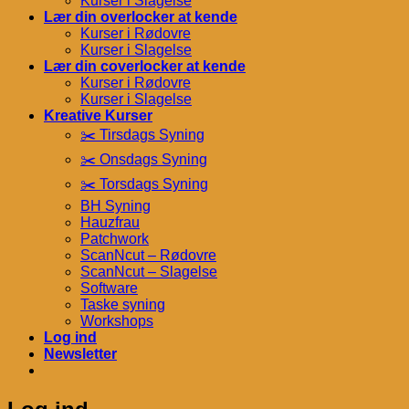
Kurser i Slagelse
Lær din overlocker at kende
Kurser i Rødovre
Kurser i Slagelse
Lær din coverlocker at kende
Kurser i Rødovre
Kurser i Slagelse
Kreative Kurser
✂️ Tirsdags Syning
✂️ Onsdags Syning
✂️ Torsdags Syning
BH Syning
Hauzfrau
Patchwork
ScanNcut – Rødovre
ScanNcut – Slagelse
Software
Taske syning
Workshops
Log ind
Newsletter