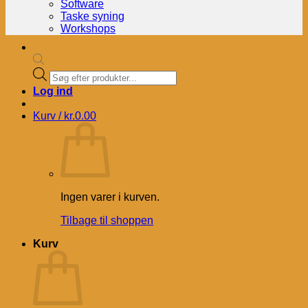
Software
Taske syning
Workshops
Products
search
Log ind
Kurv /
kr.
0.00
Ingen varer i kurven.
Tilbage til shoppen
Kurv