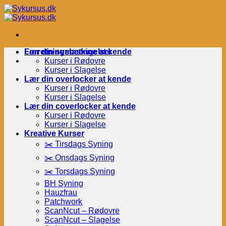
Fortsæt
til
indhold
Forretningsbetingelser
Lær din symaskine at kende
Kurser i Rødovre
Kurser i Slagelse
Lær din overlocker at kende
Kurser i Rødovre
Kurser i Slagelse
Lær din coverlocker at kende
Kurser i Rødovre
Kurser i Slagelse
Kreative Kurser
✂️ Tirsdags Syning
✂️ Onsdags Syning
✂️ Torsdags Syning
BH Syning
Hauzfrau
Patchwork
ScanNcut – Rødovre
ScanNcut – Slagelse