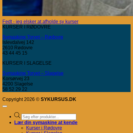
Fedt - jeg elsker at afholde sy kurser
KURSER I RØDOVRE
Symaskine Torvet – Rødovre
Islevdalvej 142
2610 Rødovre
43 44 45 15
KURSER I SLAGELSE
Symaskine Torvet – Slagelse
Korsørvej 23
4200 Slagelse
58 52 29 22
Copyright 2026 ©
SYKURSUS.DK
Products
search
Lær din symaskine at kende
Kurser i Rødovre