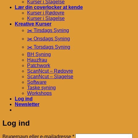
Kurser i Slagelse
Lær din coverlocker at kende
Kurser i Rødovre
Kurser i Slagelse
Kreative Kurser
✂️ Tirsdags Syning
✂️ Onsdags Syning
✂️ Torsdags Syning
BH Syning
Hauzfrau
Patchwork
ScanNcut – Rødovre
ScanNcut – Slagelse
Software
Taske syning
Workshops
Log ind
Newsletter
Log ind
Påkrævet
Brugernavn eller e-mailadresse
*