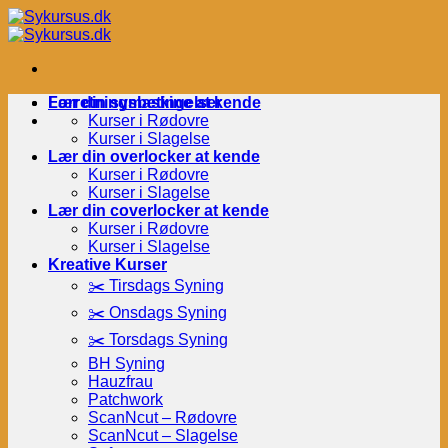
Fortsæt
til
indhold
Forretningsbetingelser
Lær din symaskine at kende
Kurser i Rødovre
Kurser i Slagelse
Lær din overlocker at kende
Kurser i Rødovre
Kurser i Slagelse
Lær din coverlocker at kende
Kurser i Rødovre
Kurser i Slagelse
Kreative Kurser
✂️ Tirsdags Syning
✂️ Onsdags Syning
✂️ Torsdags Syning
BH Syning
Hauzfrau
Patchwork
ScanNcut – Rødovre
ScanNcut – Slagelse