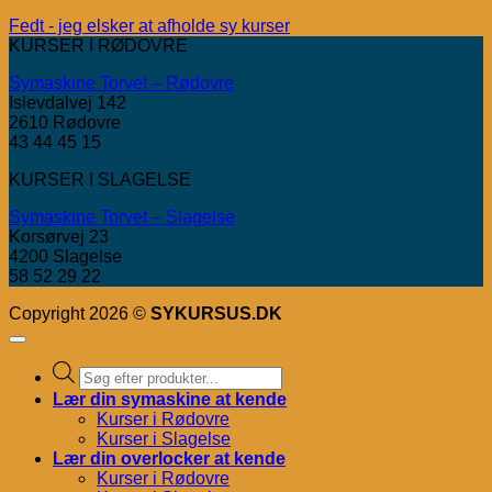
Fedt - jeg elsker at afholde sy kurser
KURSER I RØDOVRE
Symaskine Torvet – Rødovre
Islevdalvej 142
2610 Rødovre
43 44 45 15
KURSER I SLAGELSE
Symaskine Torvet – Slagelse
Korsørvej 23
4200 Slagelse
58 52 29 22
Copyright 2026 ©
SYKURSUS.DK
Products
search
Lær din symaskine at kende
Kurser i Rødovre
Kurser i Slagelse
Lær din overlocker at kende
Kurser i Rødovre