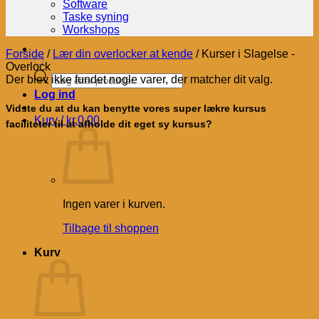
Software
Taske syning
Workshops
Forside
/
Lær din overlocker at kende
/
Kurser i Slagelse -
Overlock
Products
Der blev ikke fundet nogle varer, der matcher dit valg.
search
Log ind
Vidste du at du kan benytte vores super lækre kursus
Kurv /
kr.
0.00
faciliteter til at afholde dit eget sy kursus?
Ingen varer i kurven.
Tilbage til shoppen
Kurv