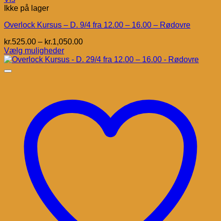
Ikke på lager
Overlock Kursus – D. 9/4 fra 12.00 – 16.00 – Rødovre
Prisinterval:
kr.
525.00
–
kr.
1,050.00
kr.525.00
Vælg muligheder
Dette
til
vare
kr.1,050.00
har
flere
varianter.
Mulighederne
kan
vælges
på
varesiden