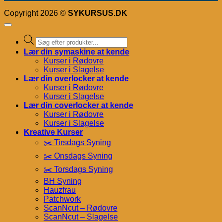
Copyright 2026 ©
SYKURSUS.DK
Products
search
Lær din symaskine at kende
Kurser i Rødovre
Kurser i Slagelse
Lær din overlocker at kende
Kurser i Rødovre
Kurser i Slagelse
Lær din coverlocker at kende
Kurser i Rødovre
Kurser i Slagelse
Kreative Kurser
✂️ Tirsdags Syning
✂️ Onsdags Syning
✂️ Torsdags Syning
BH Syning
Hauzfrau
Patchwork
ScanNcut – Rødovre
ScanNcut – Slagelse