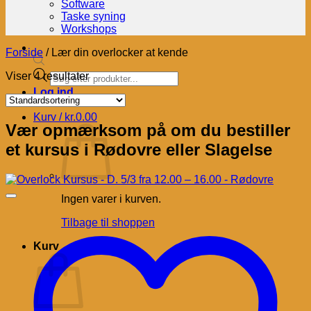
Software
Taske syning
Workshops
Forside
/
Lær din overlocker at kende
Products
Viser 4 resultater
search
Log ind
Kurv /
kr.
0.00
Vær opmærksom på om du bestiller
et kursus i Rødovre eller Slagelse
Ingen varer i kurven.
Tilbage til shoppen
Kurv