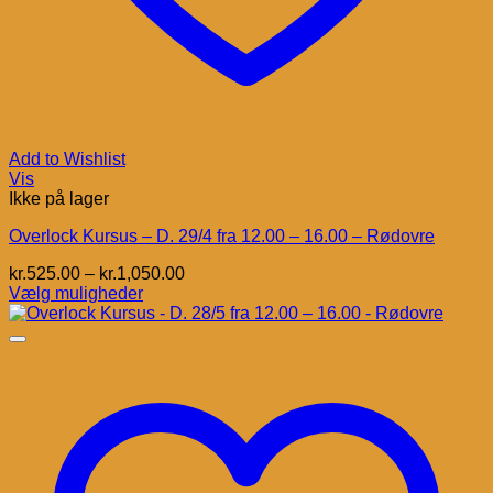
Add to Wishlist
Vis
Ikke på lager
Overlock Kursus – D. 29/4 fra 12.00 – 16.00 – Rødovre
Prisinterval:
kr.
525.00
–
kr.
1,050.00
kr.525.00
Vælg muligheder
Dette
til
vare
kr.1,050.00
har
flere
varianter.
Mulighederne
kan
vælges
på
varesiden