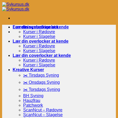
Fortsæt
til
indhold
Forretningsbetingelser
Lær din symaskine at kende
Kurser i Rødovre
Kurser i Slagelse
Lær din overlocker at kende
Kurser i Rødovre
Kurser i Slagelse
Lær din coverlocker at kende
Kurser i Rødovre
Kurser i Slagelse
Kreative Kurser
✂️ Tirsdags Syning
✂️ Onsdags Syning
✂️ Torsdags Syning
BH Syning
Hauzfrau
Patchwork
ScanNcut – Rødovre
ScanNcut – Slagelse