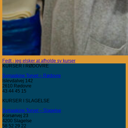
Fedt - jeg elsker at afholde sy kurser
KURSER I RØDOVRE
Symaskine Torvet – Rødovre
Islevdalvej 142
2610 Rødovre
43 44 45 15
KURSER I SLAGELSE
Symaskine Torvet – Slagelse
Korsørvej 23
4200 Slagelse
58 52 29 22