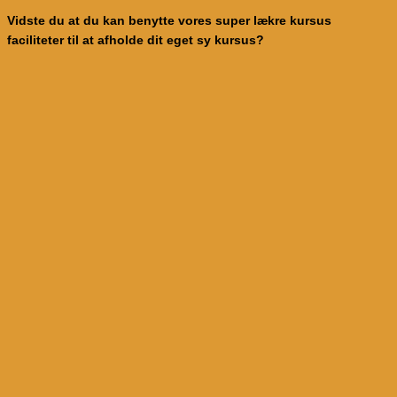
vare
kr.1,050.00
Vidste du at du kan benytte vores super lækre kursus
har
faciliteter til at afholde dit eget sy kursus?
flere
varianter.
Mulighederne
kan
vælges
på
varesiden