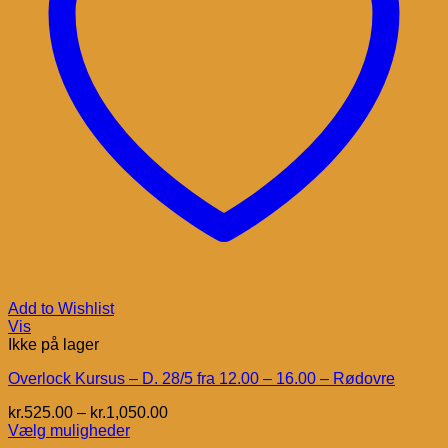
Add to Wishlist
Vis
Ikke på lager
Overlock Kursus – D. 28/5 fra 12.00 – 16.00 – Rødovre
Prisinterval:
kr.
525.00
–
kr.
1,050.00
kr.525.00
Vælg muligheder
Dette
til