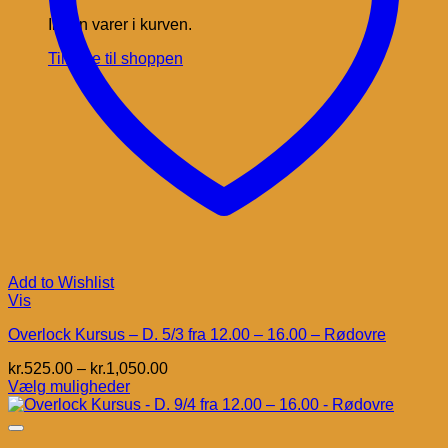
Ingen varer i kurven.
Tilbage til shoppen
Add to Wishlist
Vis
Overlock Kursus – D. 5/3 fra 12.00 – 16.00 – Rødovre
Prisinterval:
kr.
525.00
–
kr.
1,050.00
kr.525.00
Vælg muligheder
Dette
til
vare
kr.1,050.00
har