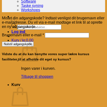
Software
Taske syning
Workshops
Mistet din adgangskode? Indtast venligst dit brugernavn eller
e-mailadresse. Du vil via e-mail modtage et link til at oprette
Products
en ny adgangskode.
search
Log ind
Påkrævet
Brugernavn eller e-mail
*
Kurv /
kr.
0.00
Nulstil adgangskode
Vidste du at du kan benytte vores super lækre kursus
faciliteter til at afholde dit eget sy kursus?
Ingen varer i kurven.
Tilbage til shoppen
Kurv