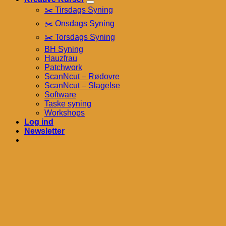
✂️ Tirsdags Syning
✂️ Onsdags Syning
✂️ Torsdags Syning
BH Syning
Hauzfrau
Patchwork
ScanNcut – Rødovre
ScanNcut – Slagelse
Software
Taske syning
Workshops
Log ind
Newsletter