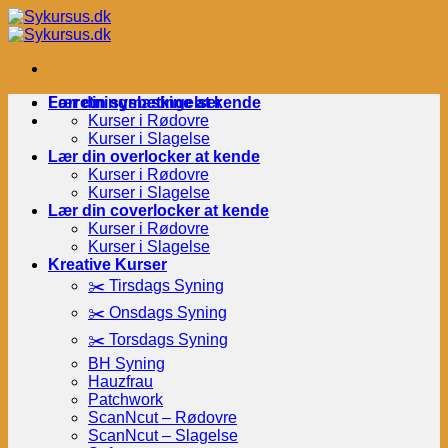
Fortsæt
til
indhold
Forretningsbetingelser
Lær din symaskine at kende
Kurser i Rødovre
Kurser i Slagelse
Lær din overlocker at kende
Kurser i Rødovre
Kurser i Slagelse
Lær din coverlocker at kende
Kurser i Rødovre
Kurser i Slagelse
Kreative Kurser
✂️ Tirsdags Syning
✂️ Onsdags Syning
✂️ Torsdags Syning
BH Syning
Hauzfrau
Patchwork
ScanNcut – Rødovre
ScanNcut – Slagelse