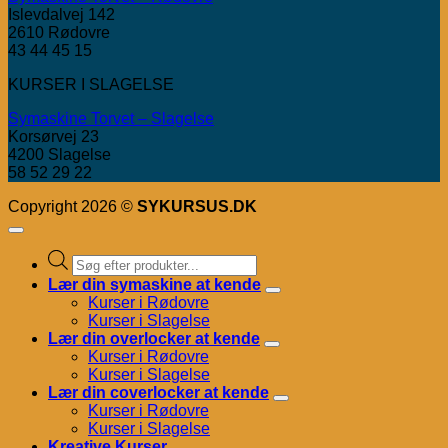
Islevdalvej 142
2610 Rødovre
43 44 45 15
KURSER I SLAGELSE
Symaskine Torvet – Slagelse
Korsørvej 23
4200 Slagelse
58 52 29 22
Copyright 2026 ©
SYKURSUS.DK
Products
search
Lær din symaskine at kende
Kurser i Rødovre
Kurser i Slagelse
Lær din overlocker at kende
Kurser i Rødovre
Kurser i Slagelse
Lær din coverlocker at kende
Kurser i Rødovre
Kurser i Slagelse
Kreative Kurser