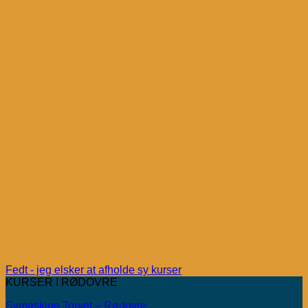
Fedt - jeg elsker at afholde sy kurser
KURSER I RØDOVRE
Symaskine Torvet – Rødovre