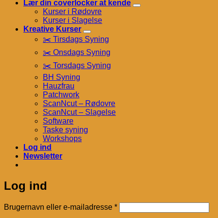
Lær din coverlocker at kende
Kurser i Rødovre
Kurser i Slagelse
Kreative Kurser
✂️ Tirsdags Syning
✂️ Onsdags Syning
✂️ Torsdags Syning
BH Syning
Hauzfrau
Patchwork
ScanNcut – Rødovre
ScanNcut – Slagelse
Software
Taske syning
Workshops
Log ind
Newsletter
Log ind
Påkrævet
Brugernavn eller e-mailadresse
*