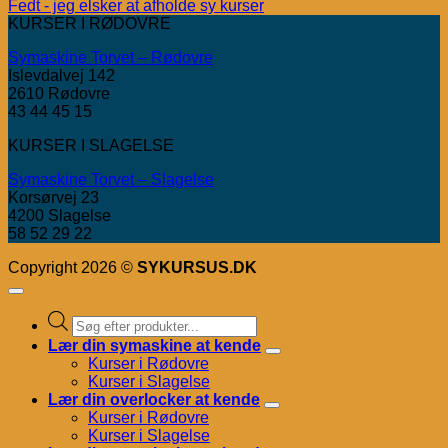
Fedt - jeg elsker at afholde sy kurser
KURSER I RØDOVRE
Symaskine Torvet – Rødovre
Islevdalvej 142
2610 Rødovre
43 44 45 15
KURSER I SLAGELSE
Symaskine Torvet – Slagelse
Korsørvej 23
4200 Slagelse
58 52 29 22
Copyright 2026 ©
SYKURSUS.DK
Products
search
Lær din symaskine at kende
Kurser i Rødovre
Kurser i Slagelse
Lær din overlocker at kende
Kurser i Rødovre
Kurser i Slagelse