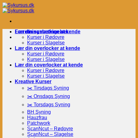
Fortsæt
til
indhold
Forretningsbetingelser
Lær din symaskine at kende
Kurser i Rødovre
Kurser i Slagelse
Lær din overlocker at kende
Kurser i Rødovre
Kurser i Slagelse
Lær din coverlocker at kende
Kurser i Rødovre
Kurser i Slagelse
Kreative Kurser
✂️ Tirsdags Syning
✂️ Onsdags Syning
✂️ Torsdags Syning
BH Syning
Hauzfrau
Patchwork
ScanNcut – Rødovre
ScanNcut – Slagelse