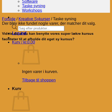
Software
Taske syning
Workshops
Forside
/
Kreative Sykurser
/
Taske syning
Der blev ikke fundet nogle varer, der matcher dit valg.
Products
search
Log ind
Vidste du at du kan benytte vores super lækre kursus
faciliteter til at afholde dit eget sy kursus?
Kurv /
kr.
0.00
Ingen varer i kurven.
Tilbage til shoppen
Kurv