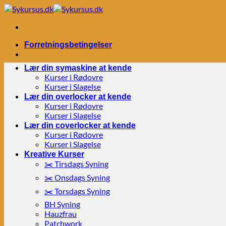
Fortsæt
til
indhold
Forretningsbetingelser
Lær din symaskine at kende
Kurser i Rødovre
Kurser i Slagelse
Lær din overlocker at kende
Kurser i Rødovre
Kurser i Slagelse
Lær din coverlocker at kende
Kurser i Rødovre
Kurser i Slagelse
Kreative Kurser
✂️ Tirsdags Syning
✂️ Onsdags Syning
✂️ Torsdags Syning
BH Syning
Hauzfrau
Patchwork