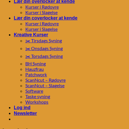
Lær din overlocker at kende
Kurser i Rødovre
Kurser i Slagelse
Lær din coverlocker at kende
Kurser i Rødovre
Kurser i Slagelse
Kreative Kurser
✂️ Tirsdags Syning
✂️ Onsdags Syning
✂️ Torsdags Syning
BH Syning
Hauzfrau
Patchwork
ScanNcut – Rødovre
ScanNcut – Slagelse
Software
Taske syning
Workshops
Log ind
Newsletter