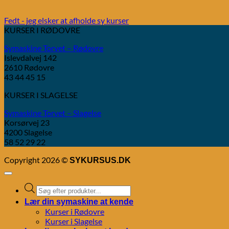
Fedt - jeg elsker at afholde sy kurser
KURSER I RØDOVRE
Symaskine Torvet – Rødovre
Islevdalvej 142
2610 Rødovre
43 44 45 15
KURSER I SLAGELSE
Symaskine Torvet – Slagelse
Korsørvej 23
4200 Slagelse
58 52 29 22
Copyright 2026 ©
SYKURSUS.DK
Products
search
Lær din symaskine at kende
Kurser i Rødovre
Kurser i Slagelse