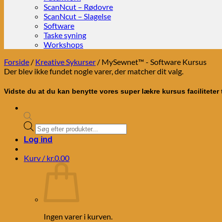
ScanNcut – Rødovre
ScanNcut – Slagelse
Software
Taske syning
Workshops
Forside
/
Kreative Sykurser
/
MySewnet™ - Software Kursus
Der blev ikke fundet nogle varer, der matcher dit valg.
Vidste du at du kan benytte vores super lækre kursus faciliteter t
Products
search
Log ind
Kurv /
kr.
0.00
Ingen varer i kurven.